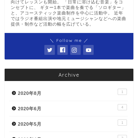
向けてレッスンも開始。 「日常に溶け込む音楽」をコ
ンセプトに、 ギター1本で楽曲を奏でる「ソロギター」
と、アコースティック楽曲制作を中心に活動中。 近年
ではラジオ番組出演や地元ミュージシャンなどへの楽曲
提供・制作など活動の幅を広げている。
＼ Follow me ／
Archive
1
2020年8月
4
2020年6月
1
2020年5月
2