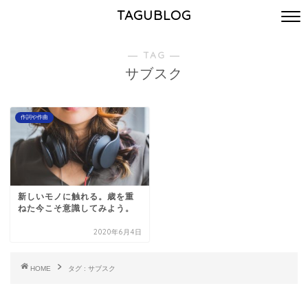
TAGUBLOG
― TAG ―
サブスク
作詞や作曲
新しいモノに触れる。歳を重
ねた今こそ意識してみよう。
2020年6月4日
HOME
タグ : サブスク